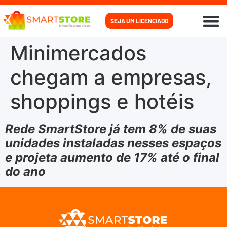
SEJA UM LICENCIADO
PARA
PARA
COMO
Minimercados
chegam a empresas,
shoppings e hotéis
Rede SmartStore já tem 8% de suas
unidades instaladas nesses espaços
e projeta aumento de 17% até o final
do ano