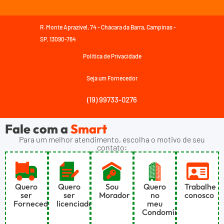
R. Monte Aprazível, 74 - Chácara da Barra, Campinas -
SP, 13090-764
Política de Privacidade
Seja um Fornecedor
(19) 99733-0276
Fale com a
Smart
Para um melhor atendimento, escolha o motivo de seu
contato:
Quero
Quero
Sou
Quero
Trabalhe
ser
ser
Morador
no
conosco
Fornecedor
licenciado
meu
Condomínio