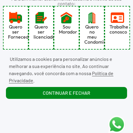
contato:
Quero
Quero
Sou
Quero
Trabalhe
ser
ser
Morador
no
conosco
Fornecedor
licenciado
meu
Condomínio
Utilizamos a cookies para personalizar anúncios e
melhorar a sua experiência no site. Ao continuar
navegando, você concorda com a nossa
Política de
Privacidade
.
CONTINUAR E FECHAR