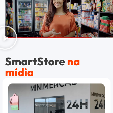
SmartStore
na
mídia