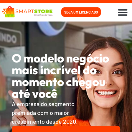
SEJA UM LICENCIADO
PARA
PARA
COMO
O modelo negócio
mais incrível do
momento chegou
até você
A empresa do segmento
premiada com o maior
crescimento desde 2020.