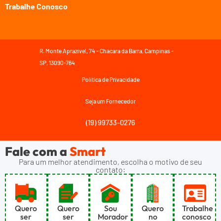
Trabalhe Conosco
R. Monte Aprazível, 74 - Chácara da Barra, Campinas -
SP, 13090-764
Política de Privacidade
Seja um Fornecedor
(19) 99733-0276
Fale com a
Smart
Para um melhor atendimento, escolha o motivo de seu
contato:
Quero
Quero
Sou
Quero
Trabalhe
ser
ser
Morador
no
conosco