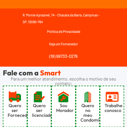
R. Monte Aprazível, 74 - Chácara da Barra, Campinas -
SP, 13090-764
Política de Privacidade
Seja um Fornecedor
(19) 99733-0276
Fale com a
Smart
Para um melhor atendimento, escolha o motivo de seu
contato:
Quero
Quero
Sou
Quero
Trabalhe
ser
ser
Morador
no
conosco
Fornecedor
licenciado
meu
Condomínio