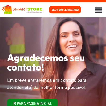
SEJA UM LICENCIADO
PARA
PARA
COMO
Agradecemos seu
contato!
Em breve entraremos em contato para
atendê-lo(a) da melhor forma possível.
IR PARA PÁGINA INICIAL