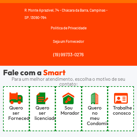
R. Monte Aprazível, 74 - Chácara da Barra, Campinas -
SP, 13090-764
Política de Privacidade
Seja um Fornecedor
(19) 99733-0276
Fale com a
Smart
Para um melhor atendimento, escolha o motivo de seu
contato:
Quero
Quero
Sou
Quero
Trabalhe
ser
ser
Morador
no
conosco
Fornecedor
licenciado
meu
Condomínio